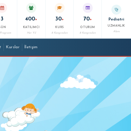
3
400
30
70
Pediatri
+
+
+
UZMANLIK
GÜN
KATILIMCI
KURS
OTURUM
Alanı
 Program
Her Yıl
8 Kongreden
8 Kongreden
t
Kurslar
İletişim