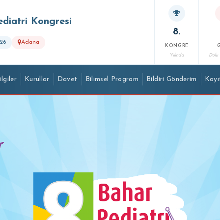
ediatri Kongresi
8.
26
Adana
KONGRE
Yılında
Dolu
lgiler
Kurullar
Davet
Bilimsel Program
Bildiri Gönderim
Kayı