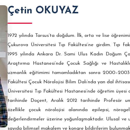
Çetin OKUYAZ
1972 yılında Tarsus’ta doğdum. İlk, orta ve lise öğreni
Çukurova Üniversitesi Tıp Fakültesi’ne girdim. Tıp fa
1995 yılında Ankara Dr. Sami Ulus Kadın Doğum Çocu
Araştırma Hastanesi’nde Çocuk Sağlığı ve Hastalıkla
uzmanlık eğitimimi tamamladıktan sonra 2000–2003 yı
Fakültesi Çocuk Nörolojisi Bilim Dalı’nda yan dal ihtis
Üniversitesi Tıp Fakültesi Hastanesi’nde öğretim üyes
tarihinde Doçent, Aralık 2012 tarihinde Profesör u
özellikle çocuk nörolojisi alanında epilepsi, nörogel
değerlendirmeler üzerine yoğunlaşmaktadır. Ulusal ve u
sayıda bilimsel makalem ve kongre bildirilerim bulunmakt